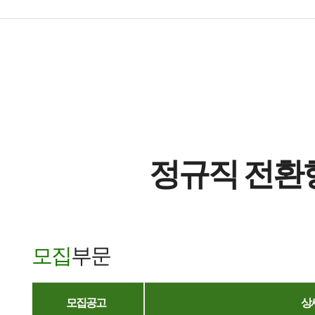
정규직 전환
모집
부문
모집공고
상