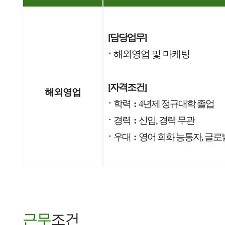
[담당업무]
ㆍ
해외영업 및 마케팅
[자격조건]
해외영업
ㆍ
학력
:
4년제 정규대학 졸업
ㆍ
경력
:
신입, 경력 무관
ㆍ
우대
:
영어 회화 능통자, 글로
근무
조건